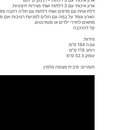
ארון איכותי עם 3 דלתות – דן מק”ט 607
ארון איכותי עם 3 דלתות ושתי מגירות חיצוניות.
דלת אחת עם מדפים ושתי דלתות עם תליה רחבה ומד
הארון עומד על במה עם רגלים למניעת רטיבות ועם פיר
מתאים לחדרי ילדים או סטודנטים.
קל להרכבה
מידות:
גובה 184 ס”מ
רוחב 119 ס”מ
עומק 52.5 ס”מ
חומרים: סיבית מצופה מלמין