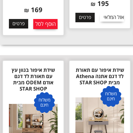
195
₪
169
₪
אזל המלאי
פרטים
הוסף לסל
פרטים
שידת איפור עם תאורת
שידת איפור בגוון עץ
לד דגם אתנה Athena
עם תאורת לד דגם
מבית STAR SHOP
אודם ODEM מבית
STAR SHOP
משלוח
חינם
משלוח
חינם