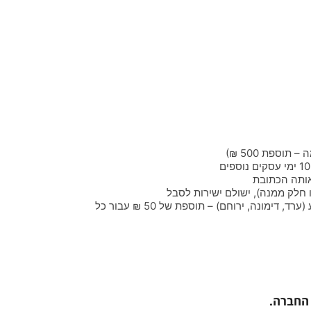
• הובלה למושבים הנמצאים מעבר לקו הירוק, מזרחה לכביש 90 (רמת הגולן), עוטף עזה (דרומה מכביש 25), מעבר לבאר שבע (ערד, דימונה, ירוחם) – תוספת של 50 ₪ עבור כל
 החברה.