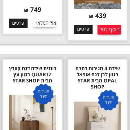
749
₪
439
₪
אזל המלאי
פרטים
הוסף לסל
פרטים
שידת 4 מגירות רחבה
כוננית שידה דגם קוורץ
בגוון לבן דגם אופאל
QUARTZ בגוון עץ
OPAL מבית STAR
מבית STAR SHOP
SHOP
משלוח
חינם
משלוח
חינם