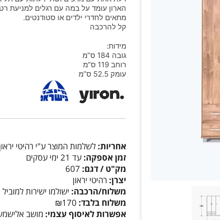
הארון עומד על במה עם רגלים למניעת רטיב
מתאים לחדרי ילדים או סטודנטים.
קל להרכבה
מידות:
גובה 184 ס”מ
רוחב 119 ס”מ
עומק 52.5 ס”מ
אחריות:
לשלמות המוצר ע"י רהיטי יראון
זמן אספקה:
עד 21 ימי עסקים
מק"ט / דגם:
607
יצרן:
רהיטי יראון
משלוח/הרכבה:
ישולמו ישירות למוביל
משלוח בלבד:
₪170
אפשרות לאיסוף עצמי:
מושב אלישמע