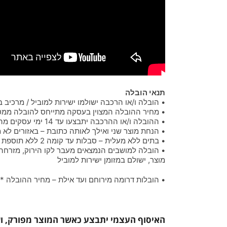
תנאי הובלה
• הובלה ו/או הרכבה ישולמו ישירות למוביל / מרכיב
• מחיר ההובלה המצוין בעסקה מתייחס להובלה ממטולה שבצפון ועד ירו
• ההובלה ו/או ההרכבה יתבצעו עד 14 ימי עסקים מהזמנת הלקוח באזורים חדרה-גדרה, מעבר לאזורים אלו יתכן עיכוב של עד 10 ימי עסקים נוספים
• הנחת מוצר שני ואילך לאותה כתובת – באזורים לא מוחרגים, תתקבל 50 ₪ הנחה על מחיר ההובלה של 
• בתים ללא מעלית – סבלות עד קומה 2 ללא תוספת מחיר, מעל קומה 2 (ללא מעלית) תוספת 50 ₪ עבור כל דגם וכל קומה (או חלק ממנה), ישולם ישירות לסבל
מוצר, ישולם במזומן ישירות למוביל
• הובלות דרומה מירוחם ועד אילת – מחיר ההובלה * 2
האיסוף העצמי יתבצע כאשר המוצר מפורק, ושה