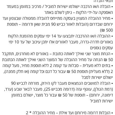
תנאי הובלה
• הובלה ו/או הרכבה ישולמו ישירות למוביל / מרכיב במזומן במעמד
האספקה על-ידי הלקוח – ניתן לשלם באתר
• מחיר ההובלה המצוין בעסקה מתייחס להובלה ממטולה שבצפון ועד
ירוחם שבדרום (הובלות לאזור כביש 90 מבית שאן ודרומה – תוספת
500 ₪)
• ההובלה ו/או ההרכבה יתבצעו עד 14 ימי עסקים מהזמנת הלקוח
באזורים חדרה-גדרה, מעבר לאזורים אלו יתכן עיכוב של עד 10 ימי
עסקים נוספים
• הנחת מוצר שני ואילך לאותה כתובת – באזורים לא מוחרגים, תתקבל
50 ₪ הנחה על מחיר ההובלה של המוצר השני ואילך לאותה הכתובת
• בתים ללא מעלית – סבלות עד קומה 2 ללא תוספת מחיר, מעל קומה
2 (ללא מעלית) תוספת 50 ₪ עבור כל דגם וכל קומה (או חלק ממנה),
ישולם ישירות לסבל
• הובלה למושבים הנמצאים מעבר לקו הירוק, מזרחה לכביש 90
(רמת הגולן), עוטף עזה (דרומה מכביש 25), מעבר לבאר שבע (ערד,
דימונה, ירוחם) – תוספת של 50 ₪ עבור כל מוצר, ישולם במזומן
ישירות למוביל
• הובלות דרומה מירוחם ועד אילת – מחיר ההובלה * 2