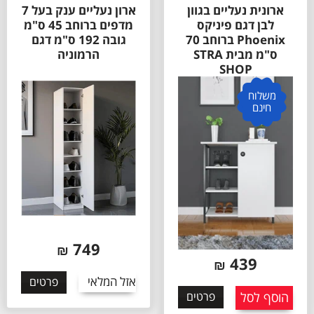
ארונית נעליים בגוון
ארון נעליים ענק בעל 7
לבן דגם פיניקס
מדפים ברוחב 45 ס"מ
Phoenix ברוחב 70
גובה 192 ס"מ דגם
ס"מ מבית STRA
הרמוניה
SHOP
משלוח
חינם
749
₪
439
₪
אזל המלאי
פרטים
הוסף לסל
פרטים