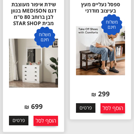
ספסל נעליים מעץ
שידת איפור מעוצבת
בעיצוב מודרני
דגם MEDISON בגוון
לבן ברוחב 80 ס"מ
משלוח
מבית STAR SHOP
חינם
משלוח
חינם
299
₪
699
₪
הוסף לסל
פרטים
הוסף לסל
פרטים