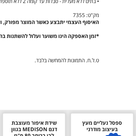
• בתים ללא מעלית - סבלות עד קומה 2 ללא תוספת מחיר מקומה 3 (ללא מעלית) תוספת של 50 ₪ עבור כל דגם וכל קומה (או חלק ממנה) - ישולם ישירות למוביל
מק"ט: 7355
האיסוף העצמי יתבצע כאשר המוצר מפורק, ושה
*זמן האספקה הינו משוער ועלול להשתנות בה
ט.ל.ח. התמונות להמחשה בלבד.
ספסל נעליים מעץ
שידת איפור מעוצבת
בעיצוב מודרני
דגם MEDISON בגוון
לבן ברוחב 80 ס"מ