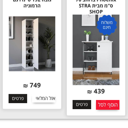
ס"מ מבית STRA
הרמוניה
SHOP
משלוח
חינם
749
₪
439
₪
אזל המלאי
פרטים
הוסף לסל
פרטים