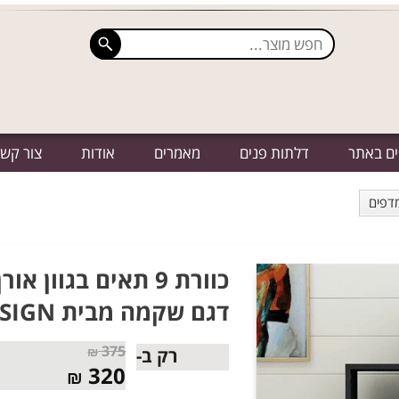
ים באתר
דלתות פנים
מאמרים
אודות
צור קש
מדפים
כוורת 9 תאים בגוו
דגם שקמה מבית TUDO DESIGN
375
₪
רק ב-
320
₪