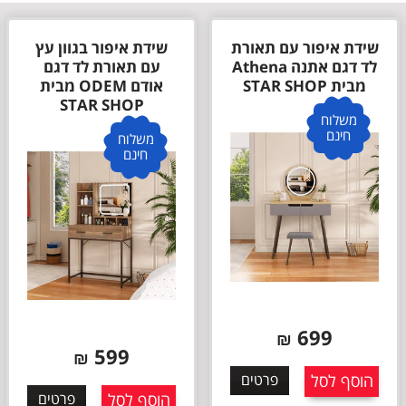
שידת איפור עם תאורת
שידת איפור בגוון עץ
לד דגם אתנה Athena
עם תאורת לד דגם
מבית STAR SHOP
אודם ODEM מבית
STAR SHOP
משלוח
חינם
משלוח
חינם
699
₪
599
₪
הוסף לסל
פרטים
הוסף לסל
פרטים