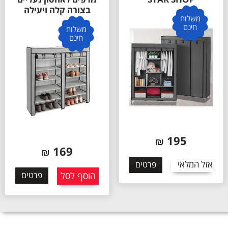
בצורה קלה ויעילה
משלוח
חינם
משלוח
חינם
195
₪
169
₪
אזל המלאי
פרטים
הוסף לסל
פרטים