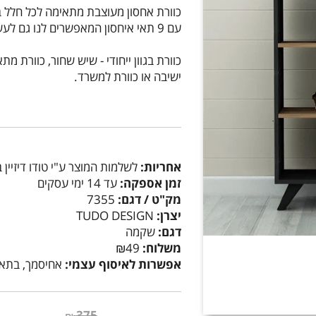
כוורת אחסון מעוצבת מתאימה לכל חלל בב
עם 9 תאי איחסון המאפשרים לנו גם לעשות מעט סדר בבלגן וגם לשמור על עיצוב מוקפד.
כוורת בגוון ייחודי - שיש שחור, כוורת מת
ישיבה או כוורת למשרד.
אחריות:
לשלמות המוצר ע"י טודו דיזיין 
זמן אספקה:
עד 14 ימי עסקים
מק"ט / דגם:
7355
יצרן:
TUDO DESIGN
דגם:
שקמה
משלוח:
₪49
אפשרות לאיסוף עצמי:
אחיסמך, בתא
375
₪