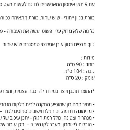
עם 9 תאי איחסון המאפשרים לנו גם לעשות מעט סדר בבלגן וגם לשמור על עיצוב מוקפד.
כוורת בגוון ייחודי - שיש שחור, כוורת מתאימה ככוו
כל מה שלא נזרוק עליו פשוט יעשה את העבודה - פונ
גוון: מדפים בגוון אורן אטלנטי טמסגרת שיש שחור
מידות :
רוחב : 90 ס"מ
גובה : 104 ס"מ
עומק : 20 ס"מ
*המוצר תוכנן ויוצר במיוחד להרכבה עצמית, ומצורפו
• מחיר המחירון שמופיע התקנה לבית הלקוח מנהריה
• מדימונה ודרומה, ים המלח וישובים סמוכים לגדר – יתכן עיכוב של עד 14 ימי עסקים 
• מנהריה וצפונה, כולל רמת הגולן - יתכן עיכוב של עד 14 ימי עסקים וכן תחול תוספת משלוח של 9
• הובלות לשומרון ומעבר לקו הירוק – יתכן עיכוב של עד 14 ימי עבודה וכן תחול תוספת משלוח ש