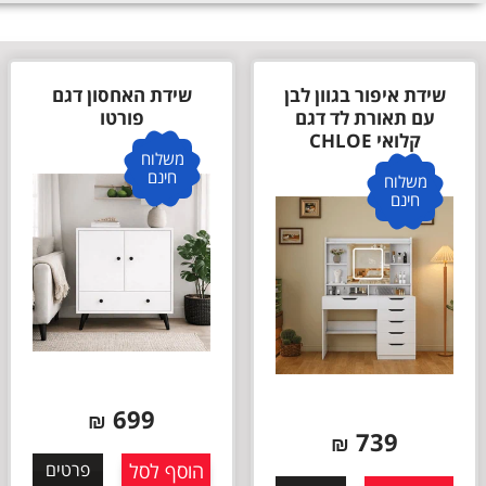
שידת איפור בגוון לבן
שידת האחסון דגם
עם תאורת לד דגם
פורטו
קלואי CHLOE
משלוח
חינם
משלוח
חינם
699
₪
739
₪
הוסף לסל
פרטים