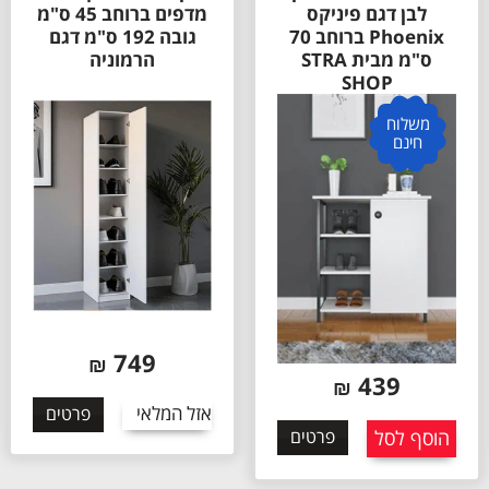
לבן דגם פיניקס
מדפים ברוחב 45 ס"מ
Phoenix ברוחב 70
גובה 192 ס"מ דגם
ס"מ מבית STRA
הרמוניה
SHOP
משלוח
חינם
749
₪
439
₪
אזל המלאי
פרטים
הוסף לסל
פרטים