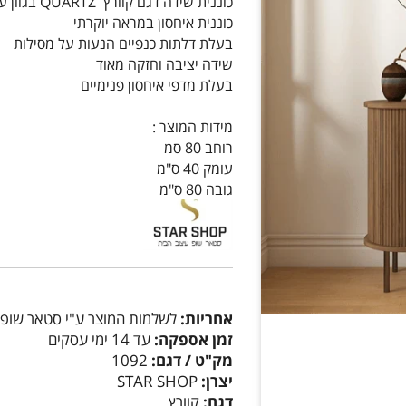
כוננית שידה דגם קוורץ QUARTZ בגוון עץ מבית STAR SHOP
כוננית איחסון במראה יוקרתי
בעלת דלתות כנפיים הנעות על מסילות
שידה יציבה וחזקה מאוד
בעלת מדפי איחסון פנימיים
מידות המוצר :
רוחב 80 סמ
עומק 40 ס"מ
גובה 80 ס"מ
אחריות:
לשלמות המוצר ע"י סטאר שופ
זמן אספקה:
עד 14 ימי עסקים
מק"ט / דגם:
1092
יצרן:
STAR SHOP
דגם:
קוורץ