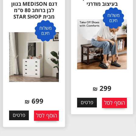
בעיצוב מודרני
דגם MEDISON בגוון
לבן ברוחב 80 ס"מ
משלוח
מבית STAR SHOP
חינם
משלוח
חינם
299
₪
699
₪
הוסף לסל
פרטים
הוסף לסל
פרטים