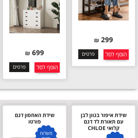
299
₪
699
₪
הוסף לסל
פרטים
הוסף לסל
פרטים
שידת איפור בגוון לבן
שידת האחסון דגם
עם תאורת לד דגם
פורטו
קלואי CHLOE
משלוח