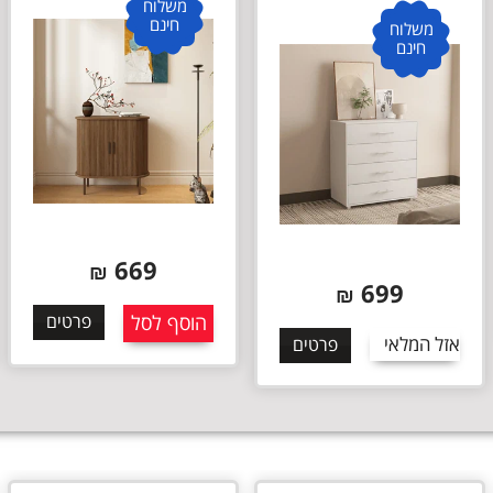
משלוח
חינם
משלוח
חינם
669
₪
699
₪
הוסף לסל
פרטים
אזל המלאי
פרטים