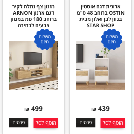
ארונית דגם אוסטין
מזנון צף נתלה לקיר
OSTIN ברוחב 48 ס"מ
דגם ארנון ARNON
בגוון לבן ואלון מבית
ברוחב 180 סמ במגוון
STAR SHOP
צבעים לבחירה
משלוח
משלוח
חינם
חינם
499
439
₪
₪
הוסף לסל
פרטים
הוסף לסל
פרטים