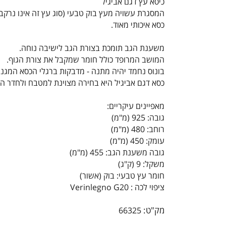
כיסא עץ דגם אביגיל
המסגרת עשויה מעץ בוק טבעי (סוג עץ זה אינו נרקב א
כסא איכותי מאוד.
משענת הגב תומכת בצורת הגב לישיבה נוחה.
המושב המרופד כולל חומר שמקבל את צורת הגוף.
בונוס נחמד יהיה מתנה - מדבקות ברגלי הכסא המגנ
כסא דגם אביגיל היא בחירה מצוינת למטבח ולחדר המ
מאפיינים עיקריים:
גובה: 925 (מ"מ)
רוחב: 480 (מ"מ)
עומק: 450 (מ"מ)
גובה משענת הגב: 455 (מ"מ)
משקל: 9 (ק"ג)
חומר עץ טבעי: בוק (אשור)
ציפוי לכה : Verinlegno G20
מק"ט:
66325