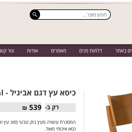
ים באתר
דלתות פנים
מאמרים
אודות
צור קש
כיסא עץ דגם אביגיל - Avigal
539
רק ב-
₪
המסגרת עשויה מעץ בוק טבעי (סוג עץ זה א
כסא איכותי מאוד.