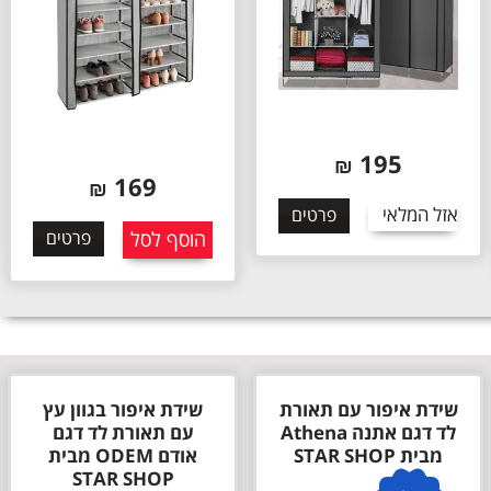
195
₪
169
₪
אזל המלאי
פרטים
הוסף לסל
פרטים
שידת איפור עם תאורת
שידת איפור בגוון עץ
לד דגם אתנה Athena
עם תאורת לד דגם
מבית STAR SHOP
אודם ODEM מבית
STAR SHOP