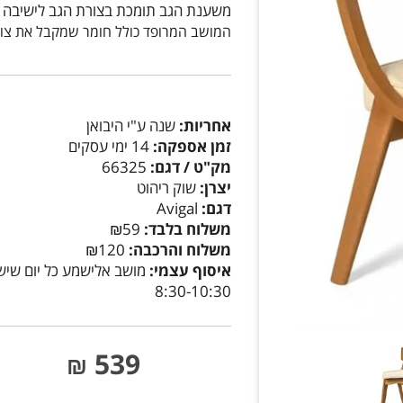
משענת הגב תומכת בצורת הגב לישיבה נ
המושב המרופד כולל חומר שמקבל את צור
אחריות:
שנה ע"י היבואן
זמן אספקה:
14 ימי עסקים
מק"ט / דגם:
66325
יצרן:
שוק ריהוט
דגם:
Avigal
משלוח בלבד:
₪59
משלוח והרכבה:
₪120
איסוף עצמי:
מושב אלישמע כל יום שיש
8:30-10:30
539
₪