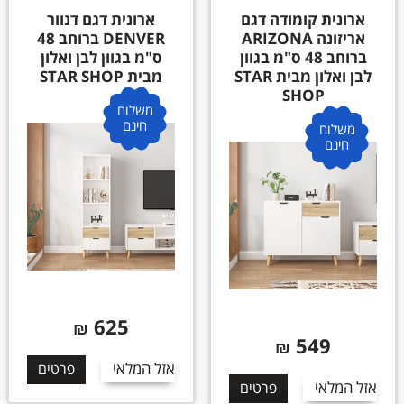
ארונית קומודה דגם
ארונית דגם דנוור
אריזונה ARIZONA
DENVER ברוחב 48
ברוחב 48 ס"מ בגוון
ס"מ בגוון לבן ואלון
לבן ואלון מבית STAR
מבית STAR SHOP
SHOP
משלוח
חינם
משלוח
חינם
625
₪
549
₪
אזל המלאי
פרטים
אזל המלאי
פרטים