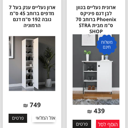
ארונית נעליים בגוון
ארון נעליים ענק בעל 7
לבן דגם פיניקס
מדפים ברוחב 45 ס"מ
Phoenix ברוחב 70
גובה 192 ס"מ דגם
ס"מ מבית STRA
הרמוניה
SHOP
משלוח
חינם
749
₪
439
₪
א
אזל המלאי
פרטים
הוסף לסל
פרטים