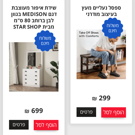
ספסל נעליים מעץ
שידת איפור מעוצבת
בעיצוב מודרני
דגם MEDISON בגוון
לבן ברוחב 80 ס"מ
משלוח
מבית STAR SHOP
חינם
משלוח
חינם
299
₪
699
₪
הוסף לסל
פרטים
הוסף לסל
פרטים