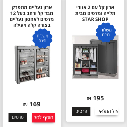
ארון קל עם 2 אזורי
ארון נעליים מתפרק
תלייה ומדפים מבית
מבד קל ורחב בעל 12
STAR SHOP
מדפים לאחסון נעליים
בצורה קלה ויעילה
משלוח
חינם
משלוח
חינם
195
₪
169
₪
זל המלאי
א
פרטים
הוסף לסל
פרטים