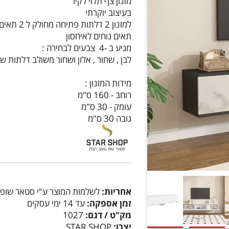
מזנון צף תלוי לקיר
בעיצוב יוקרתי
למזנון 2 דלתות פתיחה מחולק ל 2 תאים
תאים נוחים לאיחסון
מגיע ב -4 צבעים לבחירה :
לבן , שחור , אלון ושחור משולב דלתות שי
מידות המזנון :
רוחב - 160 ס"מ
עומק - 30 ס"מ
גובה 30 ס"מ
אחריות:
לשלמות המוצר ע"י סטאר שופ
זמן אספקה:
עד 14 ימי עסקים
מק"ט / דגם:
1027
יצרן:
STAR SHOP