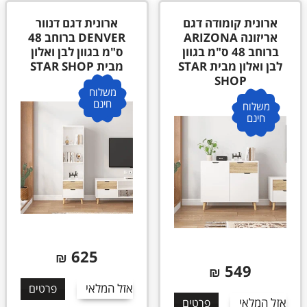
ארונית קומודה דגם
ארונית דגם דנוור
אריזונה ARIZONA
DENVER ברוחב 48
ברוחב 48 ס"מ בגוון
ס"מ בגוון לבן ואלון
לבן ואלון מבית STAR
מבית STAR SHOP
SHOP
משלוח
חינם
משלוח
חינם
625
₪
549
₪
אזל המלאי
פרטים
אזל המלאי
פרטים