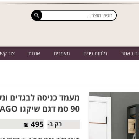
ים באתר
דלתות פנים
מאמרים
אודות
צור קש
מעמד כניסה לבגדים ונע
90 סמ דגם שיקגו CHICAGO מבית TUDO DESIGN
495
רק ב-
₪