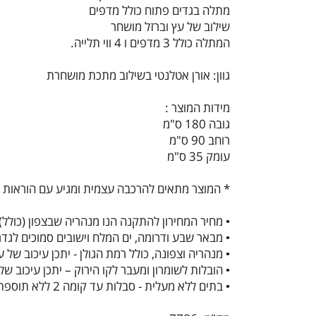
מתלה בגדים פתוח כולל מדפים
שילוב של עץ וברזל מושחר
המתלה כולל 3 מדפים ו 4 ווי תלייה.
גוון: אורן אטלנטי בשילוב מתכת מושחרת
מידות המוצר :
גובה 180 ס"מ
רוחב 90 ס"מ
עומק 35 ס"מ
* המוצר מתאים להרכבה עצמית ומגיע עם הוראות 
• מחיר המחירון להתקנה הנו מנהריה שבצפון (כולל)
• מבאר שבע ודרומה, ים המלח וישובים סמוכים לגדר – יתכן עיכוב של עד 14 ימי עסק
• מנהריה וצפונה, כולל רמת הגולן - יתכן עיכוב של עד 14 ימי עסקים וכן תחול תוספת משלוח של 9
• הובלות לשומרון ומעבר לקו הירוק – יתכן עיכוב של עד 14 ימי עבודה וכן תחול תוספת משלוח ש
• בתים ללא מעלית - סבלות עד קומה 2 ללא תוספת מחיר מקומה 3 (ללא מעלית) תוספת של 50 ₪ עבור כל דגם וכל קומה (או חלק ממנה) - ישולם ישירות למוביל