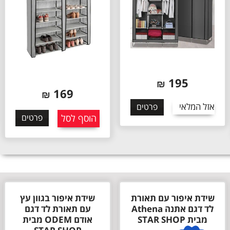
195
₪
169
₪
אזל המלאי
פרטים
הוסף לסל
פרטים
שידת איפור עם תאורת
שידת איפור בגוון עץ
לד דגם אתנה Athena
עם תאורת לד דגם
מבית STAR SHOP
אודם ODEM מבית