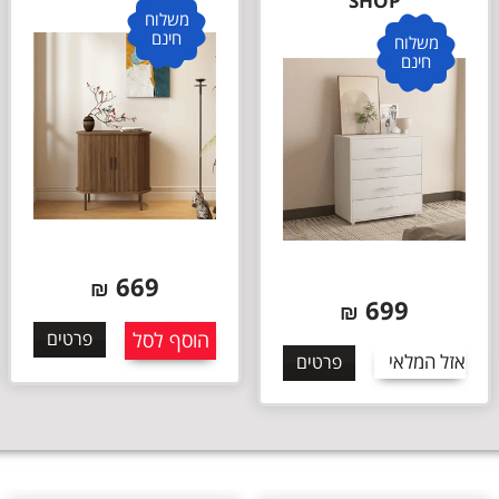
SHOP
משלוח
חינם
משלוח
חינם
669
₪
699
₪
הוסף לסל
פרטים
אזל המלאי
פרטים