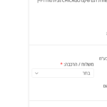
מעמד תליה פתוח בשילוב עץ ומתכת מושחרת דגם שיקגו CHICAGO מבית טודו דיזיין
בע"מ
משלוח / הרכבה:
*
בחר
ום