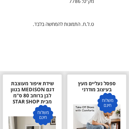
מק"ט: 7786
ט.ל.ח. התמונות להמחשה בלבד.
ספסל נעליים מעץ
שידת איפור מעוצבת
בעיצוב מודרני
דגם MEDISON בגוון
לבן ברוחב 80 ס"מ
משלוח
מבית STAR SHOP
חינם
משלוח
חינם