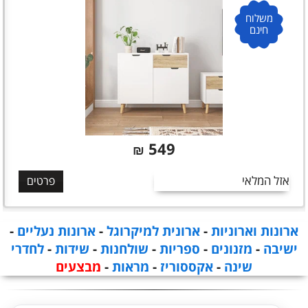
משלוח
חינם
549
₪
אזל המלאי
פרטים
ארונות וארוניות
-
ארונית למיקרוגל
-
ארונות נעליים
-
ישיבה
-
מזנונים
-
ספריות
-
שולחנות
-
שידות
-
לחדרי
שינה
-
אקססוריז
-
מראות
-
מבצעים