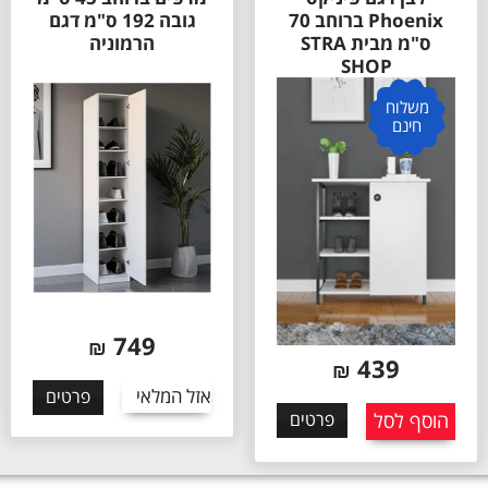
Phoenix ברוחב 70
גובה 192 ס"מ דגם
ס"מ מבית STRA
הרמוניה
SHOP
משלוח
חינם
749
₪
439
₪
אזל המלאי
פרטים
הוסף לסל
פרטים