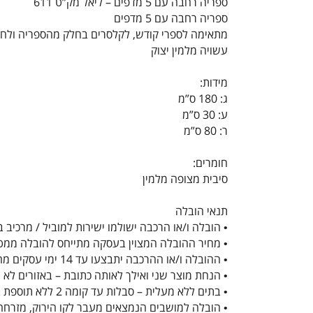
ספריה רחבה עם 5 מדפים – ליאל מק”ט 611
ספריה רחבה עם 5 מדפים
מתאימה לספרי קודש, לקלסרים בחלק מהספריה ולחדר
עשויה מלמין יצוק
מידות:
ג: 180 ס”מ
ע: 30 ס”מ
ר: 80 ס”מ
חומרים:
סיבית מצופה מלמין
תנאי הובלה
• הובלה ו/או הרכבה ישולמו ישירות למוביל / מרכיב
• מחיר ההובלה המצוין בעסקה מתייחס להובלה ממטולה שבצפון ועד ירו
• ההובלה ו/או ההרכבה יתבצעו עד 14 ימי עסקים מהזמנת הלקוח באזורים חדרה-גדרה, מעבר לאזורים אלו יתכן עיכוב של עד 10 ימי עסקים נוספים
• הנחת מוצר שני ואילך לאותה כתובת – באזורים לא מוחרגים, תתקבל 50 ₪ הנחה על מחיר ההובלה של
• בתים ללא מעלית – סבלות עד קומה 2 ללא תוספת מחיר, מעל קומה 2 (ללא מעלית) תוספת 50 ₪ עבור כל דגם וכל קומה (או חלק ממנה), ישולם ישירות לסבל