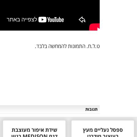
ט.ל.ח. התמונות להמחשה בלבד.
תגובות
ספסל נעליים מעץ
שידת איפור מעוצבת
בעיצוב מודרני
דגם MEDISON בגוון