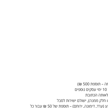
• הובלה למושבים הנמצאים מעבר לקו הירוק, מזרחה לכביש 90 (רמת הגולן), עוטף עזה (דרומה מכביש 25), מעבר לבאר שבע (ערד, דימונה, ירוחם) – תוספת של 50 ₪ עבור כל