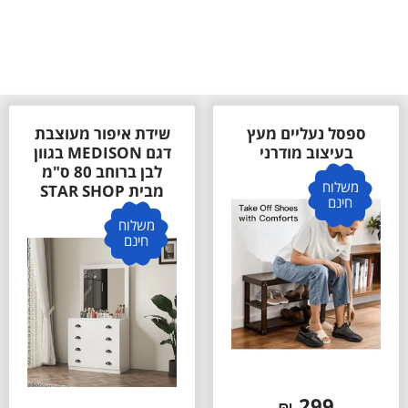
שידת איפור מעוצבת
ארונית נעליים בגוון
דגם MEDISON בגוון
לבן דגם פיניקס
לבן ברוחב 80 ס"מ
Phoenix ברוחב 70
מבית STAR SHOP
ס"מ מבית STRA
SHOP
משלוח
חינם
משלוח
חינם