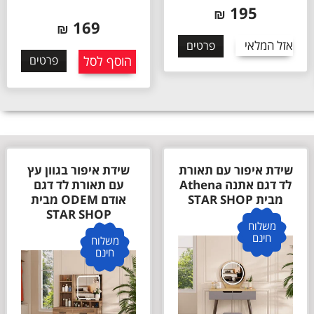
379
₪
169
₪
אזל המלאי
פרטים
הוסף לסל
פרטים
שידת איפור בגוון עץ
שידת איפור בגוון לבן
עם תאורת לד דגם
עם תאורת לד דגם
אודם ODEM מבית
אודם ODEM מבית
STAR SHOP
STAR SHOP
משלוח
משלוח
חינם
חינם