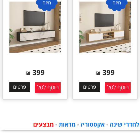
חינם
חינם
489
399
₪
₪
הוסף לסל
פרטים
הוסף לסל
פרטים
לחדרי שינה
-
אקססוריז
-
מראות
-
מבצעים