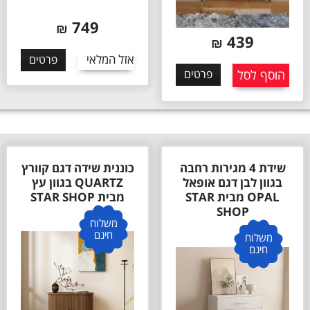
195
₪
749
₪
אזל המלאי
פרטים
אזל המלאי
פרטים
כוננית שידה דגם קוורץ
שידת איפור עם תאורת
QUARTZ בגוון עץ
לד דגם אתנה Athena
מבית STAR SHOP
מבית STAR SHOP
משלוח
משלוח
חינם
חינם