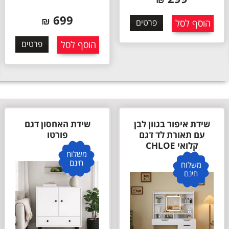
699
₪
439
₪
הוסף לסל
פרטים
הוסף לסל
פרטים
שידת האחסון דגם
שידת 4 מגירות רחבה
פורטו
בגוון לבן דגם אופאל
OPAL מבית STAR
משלוח
SHOP
חינם
משלוח
חינם