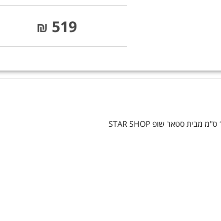
519
₪