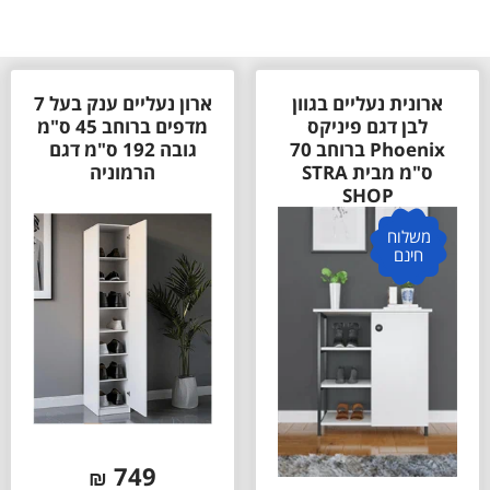
ארון נעליים ענק בעל 7
ארון קל עם 2 אזורי
מדפים ברוחב 45 ס"מ
תלייה ומדפים מבית
גובה 192 ס"מ דגם
STAR SHOP
הרמוניה
משלוח
חינם
195
₪
749
₪