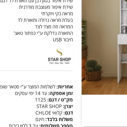
שידת איפור בגוון לבן עם תאורת לד דגם קלואי CHLOE מבית סטאר שופ
שידת איפור מעוצבת מודרנית
מראה נקי ויוקרתי
בעלת מראה גדולה ותאורת לד
המראה זזה מצד לצד
התאורה נדלקת ע"י כפתור טאצ'
חיבור USB
אחריות:
לשלמות המוצר ע"י סטאר שופ
זמן אספקה:
עד 14 ימי עסקים
מק"ט / דגם:
1125
יצרן:
STAR SHOP
דגם:
קלואי CHLOE
משלוח בלבד:
חינם
מספר תשלומים:
עד 3 ללא ריבית