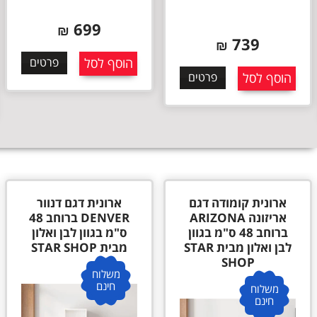
699
₪
699
₪
הוסף לסל
פרטים
אזל המלאי
פרטים
ארונית דגם דנוור
ארונית דגם אוסטין
DENVER ברוחב 48
OSTIN ברוחב 48 ס"מ
ס"מ בגוון לבן ואלון
בגוון לבן ואלון מבית
מבית STAR SHOP
STAR SHOP
משלוח
משלוח
חינם
חינם