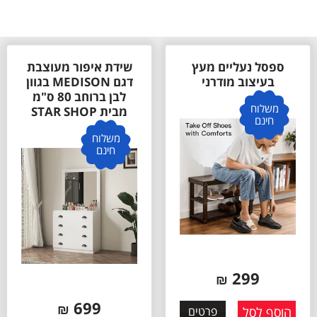
שידת איפור מעוצבת
ארונית נעליים בגוון
דגם MEDISON בגוון
לבן דגם פיניקס
לבן ברוחב 80 ס"מ
Phoenix ברוחב 70
מבית STAR SHOP
ס"מ מבית STRA
SHOP
משלוח
חינם
משלוח
חינם
699
₪