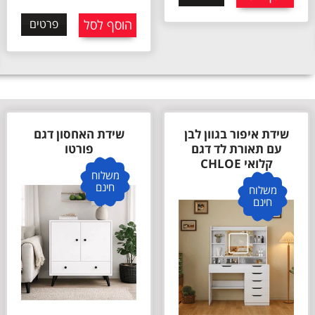
439
₪
הוסף לסל
פרטים
הוסף לסל
פרטים
שידת האחסון דגם
שידת 4 מגירות רחבה
פורטו
בגוון לבן דגם אופאל
OPAL מבית STAR
משלוח
SHOP
חינם
משלוח
חינם