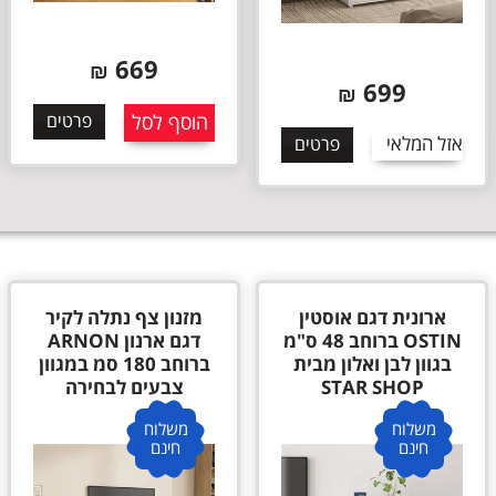
699
669
₪
₪
הוסף לסל
פרטים
הוסף לסל
פרטים
מזנון צף נתלה לקיר
מזנון צף נתלה לקיר
דגם ארנון ARNON
דגם OFEK ברוחב 160
ברוחב 180 סמ במגוון
סמ במגוון צבעים
צבעים לבחירה
לבחירה מבית
משלוח
משלוח
חינם
חינם