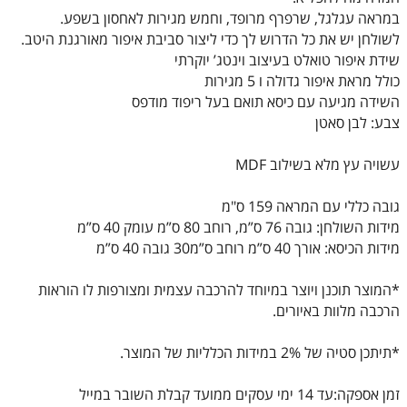
במראה עגלגל, שרפרף מרופד, וחמש מגירות לאחסון בשפע.
לשולחן יש את כל הדרוש לך כדי ליצור סביבת איפור מאורגנת היטב.
שידת איפור טואלט בעיצוב וינטג’ יוקרתי
כולל מראת איפור גדולה ו 5 מגירות
השידה מגיעה עם כיסא תואם בעל ריפוד מודפס
צבע: לבן סאטן
עשויה עץ מלא בשילוב MDF
גובה כללי עם המראה 159 ס"מ
מידות השולחן: גובה 76 ס”מ, רוחב 80 ס”מ עומק 40 ס”מ
מידות הכיסא: אורך 40 ס”מ רוחב ס”מ30 גובה 40 ס”מ
*המוצר תוכנן ויוצר במיוחד להרכבה עצמית ומצורפות לו הוראות
הרכבה מלוות באיורים.
*תיתכן סטיה של 2% במידות הכלליות של המוצר.
זמן אספקה:עד 14 ימי עסקים ממועד קבלת השובר במייל