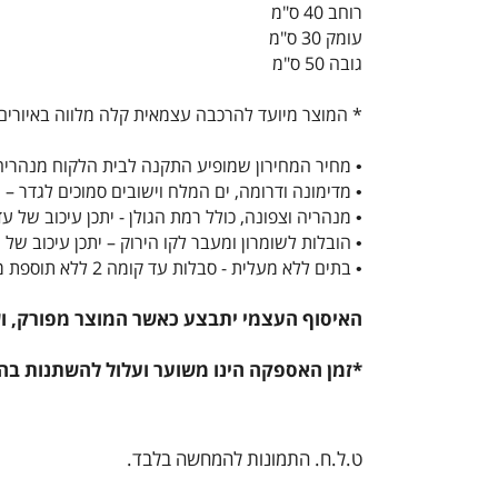
רוחב 40 ס"מ
עומק 30 ס"מ
גובה 50 ס"מ
* המוצר מיועד להרכבה עצמאית קלה מלווה באיורים.
• מחיר המחירון שמופיע התקנה לבית הלקוח מנהריה
• מדימונה ודרומה, ים המלח וישובים סמוכים לגדר – יתכן עיכוב של עד 14 ימי עסקים וכ
• מנהריה וצפונה, כולל רמת הגולן - יתכן עיכוב של עד 14 ימי עסקים וכן תחול תוספת משלוח של 199
• הובלות לשומרון ומעבר לקו הירוק – יתכן עיכוב של עד 14 ימי עבודה וכן תחול תוספת משלוח של 
• בתים ללא מעלית - סבלות עד קומה 2 ללא תוספת מחיר מקומה 3 (ללא מעלית) תוספת של 50 ₪ עבור כל דגם וכל קומה (או חלק ממנה) - ישולם ישירות למוביל
האיסוף העצמי יתבצע כאשר המוצר מפורק, ושה
*זמן האספקה הינו משוער ועלול להשתנות בה
ט.ל.ח. התמונות להמחשה בלבד.