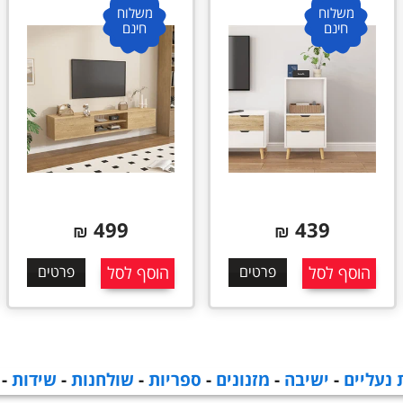
משלוח
משלוח
חינם
חינם
499
439
₪
₪
הוסף לסל
פרטים
הוסף לסל
פרטים
 נעליים
-
ישיבה
-
מזנונים
-
ספריות
-
שולחנות
-
שידות
-