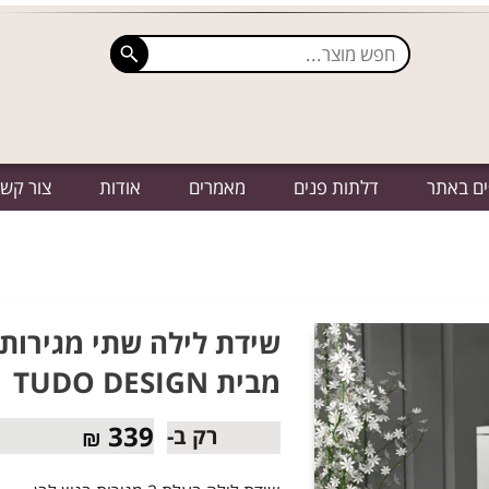
ים באתר
דלתות פנים
מאמרים
אודות
צור קש
מבית TUDO DESIGN
339
רק ב-
₪