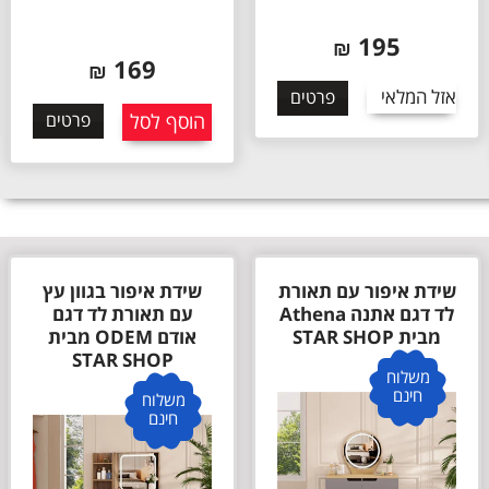
195
₪
169
₪
אזל המלאי
פרטים
הוסף לסל
פרטים
שידת איפור עם תאורת
שידת איפור בגוון עץ
לד דגם אתנה Athena
עם תאורת לד דגם
מבית STAR SHOP
אודם ODEM מבית
STAR SHOP
משלוח
חינם
משלוח
חינם