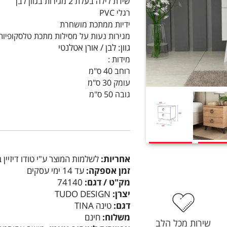
שידת לילה בעלת 2 מגירות בגוון לבן
רגלי PVC
ידיות ממתכת מושחרת
מגירות נעות על מסילות מתכת טלסקופיות
גוון: לבן / אורן אטלנטי
מידות :
רוחב 40 ס"מ
עומק 30 ס"מ
גובה 50 ס"מ
אחריות:
לשלמות המוצר ע"י טודו דיזיין 
זמן אספקה:
עד 14 ימי עסקים
מק"ט / דגם:
74140
יצרן:
TUDO DESIGN
דגם:
טינה TINA
משלוח:
חינם
שירות מכל הלב