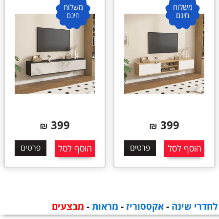
משלוח
משלוח
חינם
חינם
399
399
₪
₪
הוסף לסל
פרטים
הוסף לסל
פרטים
לחדרי שינה
-
אקססוריז
-
מראות
-
מבצעים